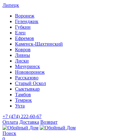
Липецк
Воронеж
Геленджик
Губкин
Елец
Ефремов
Каменск-Шахтинский
Ковров
Ливны
Лиски
Мичуринск
Нововоронеж
Рассказово
Старый Оскол
Сыктывкар
Тамбов
Темрюк
Ухта
+7 (474) 222-60-67
Оплата
Доставка
Возврат
Поиск
0