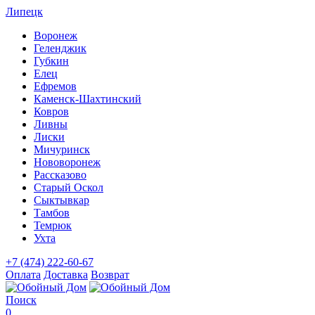
Липецк
Воронеж
Геленджик
Губкин
Елец
Ефремов
Каменск-Шахтинский
Ковров
Ливны
Лиски
Мичуринск
Нововоронеж
Рассказово
Старый Оскол
Сыктывкар
Тамбов
Темрюк
Ухта
+7 (474) 222-60-67
Оплата
Доставка
Возврат
Поиск
0