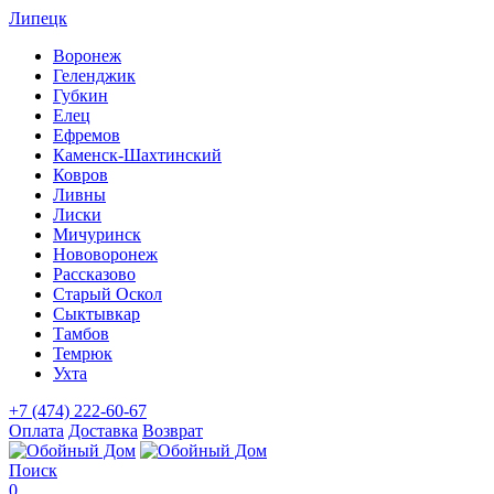
Липецк
Воронеж
Геленджик
Губкин
Елец
Ефремов
Каменск-Шахтинский
Ковров
Ливны
Лиски
Мичуринск
Нововоронеж
Рассказово
Старый Оскол
Сыктывкар
Тамбов
Темрюк
Ухта
+7 (474) 222-60-67
Оплата
Доставка
Возврат
Поиск
0