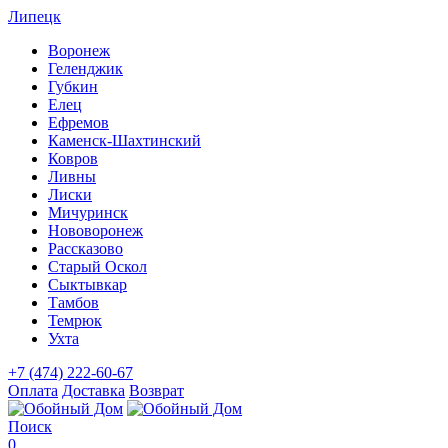
Липецк
Воронеж
Геленджик
Губкин
Елец
Ефремов
Каменск-Шахтинский
Ковров
Ливны
Лиски
Мичуринск
Нововоронеж
Рассказово
Старый Оскол
Сыктывкар
Тамбов
Темрюк
Ухта
+7 (474) 222-60-67
Оплата
Доставка
Возврат
Поиск
0