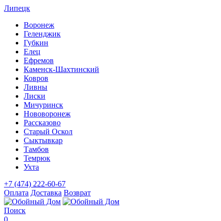
Липецк
Воронеж
Геленджик
Губкин
Елец
Ефремов
Каменск-Шахтинский
Ковров
Ливны
Лиски
Мичуринск
Нововоронеж
Рассказово
Старый Оскол
Сыктывкар
Тамбов
Темрюк
Ухта
+7 (474) 222-60-67
Оплата
Доставка
Возврат
Поиск
0