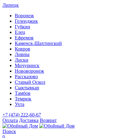
Липецк
Воронеж
Геленджик
Губкин
Елец
Ефремов
Каменск-Шахтинский
Ковров
Ливны
Лиски
Мичуринск
Нововоронеж
Рассказово
Старый Оскол
Сыктывкар
Тамбов
Темрюк
Ухта
+7 (474) 222-60-67
Оплата
Доставка
Возврат
Поиск
0